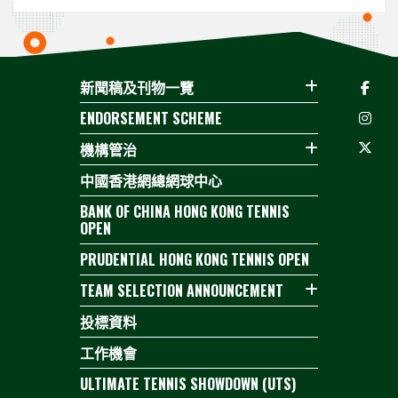
新聞稿及刊物一覽
ENDORSEMENT SCHEME
機構管治
中國香港網總網球中心
BANK OF CHINA HONG KONG TENNIS
OPEN
PRUDENTIAL HONG KONG TENNIS OPEN
TEAM SELECTION ANNOUNCEMENT
投標資料
工作機會
ULTIMATE TENNIS SHOWDOWN (UTS)