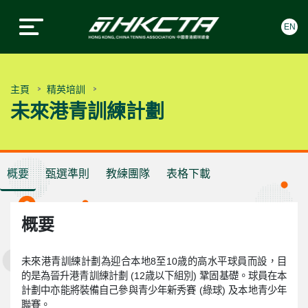
EN
中國香港網球總會
中國香港網球總會
Skip to content
主頁
精英培訓
未來港青訓練計劃
概要
甄選準則
教練團隊
表格下載
概要
未來港青訓練計劃為迎合本地8至10歳的高水平球員而設，目
的是為晉升港青訓練計劃 (12歳以下組別) 鞏固基礎。球員在本
計劃中亦能將裝備自己參與青少年新秀賽 (綠球) 及本地青少年
聯賽。