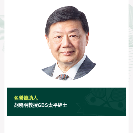
名譽贊助人
胡曉明教授GBS太平紳士