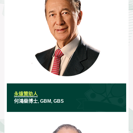
永遠贊助人
何鴻燊博士, GBM, GBS